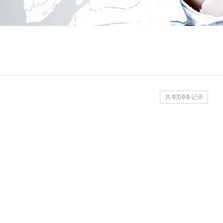
共
0
页
0
条记录